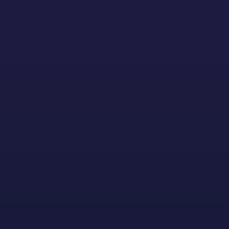
循环经济
通过资源循环利用减少浪费和污染